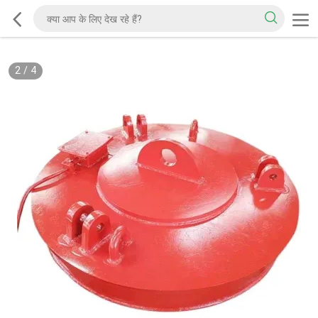
2
/
4