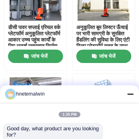
कारखाना भ्रमण
डीसी पावर सप्लाई एरियल वर्क
अनुकूलित बूम लिफ्टर ऊँचाई
प्लेटफॉर्म अनुकूलित प्लेटफॉर्म
पर भारी सामग्री के सुरक्षित
गुणवत्ता नियंत्रण
आकार उच्च पहुंच कार्यों के
हैंडलिंग की सुविधा के लिए एंटी
लिए आदर्श रखरखाव निर्माण
स्लिप प्लेटफॉर्म सतह के साथ
और औद्योगिक
डिज़ाइन किया गया
जांच भेजें
जांच भेजें
संपर्क करें
एक उद्धरण का अनुरोध करें
hneternalwin
लिफ्ट क्रेन मशीन
1:35 PM
ओवरहेड क्रेन मशीन
Good day, what product are you looking 
for?
स्पाइडर क्रॉलर क्रेन
अनुकूलित इलेक्ट्रिक लिफ्टिंग
लोडिंग अनलोडिंग के लिए