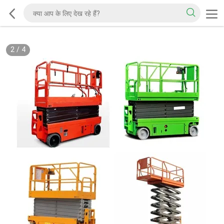
2
/
4