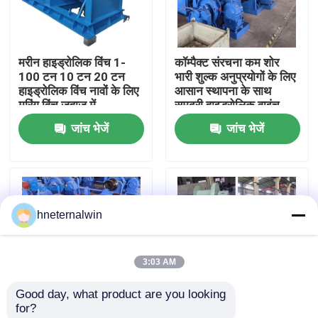
कारखाना भ्रमण
मरीन हाइड्रोलिक विंच 1-
कॉम्पैक्ट संरचना कम शोर
100 टन 10 टन 20 टन
भारी शुल्क अनुप्रयोगों के लिए
गुणवत्ता नियंत्रण
हाइड्रोलिक विंच नावों के लिए
आसान स्थापना के साथ
मूरिंग विंच जहाज में
समुद्री हाइड्रोलिक वाइंच
जांच भेजें
जांच भेजें
संपर्क करें
एक उद्धरण का अनुरोध करें
hneternalwin
लिफ्ट क्रेन मशीन
3:03 AM
ओवरहेड क्रेन मशीन
Good day, what product are you looking 
for?
स्पाइडर क्रॉलर क्रेन
समुद्री हाइड्रोलिक विंच 1-
सुरक्षित और लंबे समय तक