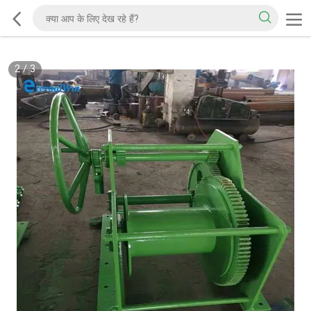
2
/
3