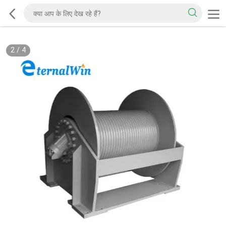
2
/
4