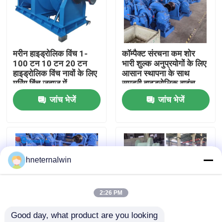
कारखाना भ्रमण
मरीन हाइड्रोलिक विंच 1-
कॉम्पैक्ट संरचना कम शोर
गुणवत्ता नियंत्रण
100 टन 10 टन 20 टन
भारी शुल्क अनुप्रयोगों के लिए
हाइड्रोलिक विंच नावों के लिए
आसान स्थापना के साथ
मूरिंग विंच जहाज में
समुद्री हाइड्रोलिक वाइंच
संपर्क करें
जांच भेजें
जांच भेजें
एक उद्धरण का अनुरोध करें
लिफ्ट क्रेन मशीन
hneternalwin
ओवरहेड क्रेन मशीन
2:26 PM
Good day, what product are you looking 
स्पाइडर क्रॉलर क्रेन